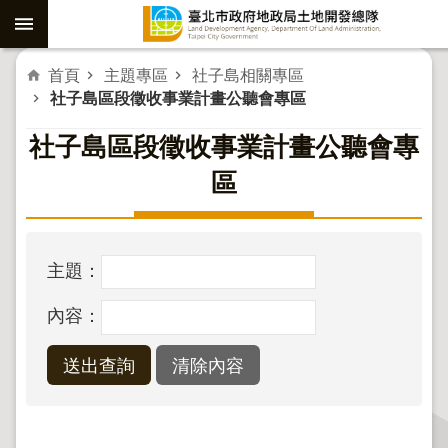
跳到主要內容區塊
進
首頁
主題專區
社子島相關專區
社子島區段徵收事業計畫公聽會專區
階
社子島區段徵收事業計畫公聽會專
搜
區
尋
社
子
主題：
島
內容：
重
劃
公
共
工