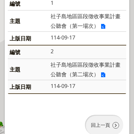
程
1
逕
社子島地區區段徵收事業計畫
為
公聽會（第一場次）
分
割
114-09-17
圖
2
籍
成
社子島地區區段徵收事業計畫
果
供
公聽會（第二場次）
應
114-09-17
檔
案
應
用
政
回上一頁
府