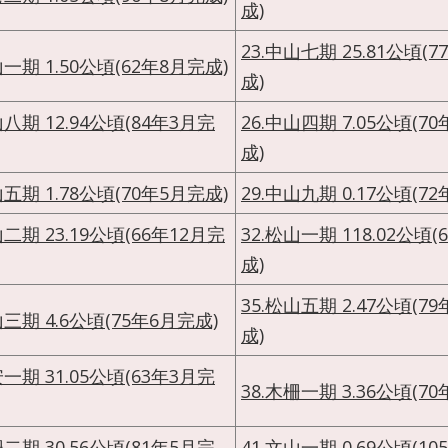
成)
23.中山七期 25.81公頃(
山一期 1.50公頃(62年8月完成)
成)
山八期 12.94公頃(84年3月完
26.中山四期 7.05公頃(7
成)
山五期 1.78公頃(70年5月完成)
29.中山九期 0.17公頃(7
山二期 23.19公頃(66年12月完
32.松山一期 118.02公頃
成)
35.松山五期 2.47公頃(7
山三期 4.6公頃(75年6月完成)
成)
安一期 31.05公頃(63年3月完
38.木柵一期 3.36公頃(7
柵二期 30.56公頃(81年5月完
41.文山一期 0.69公頃(1