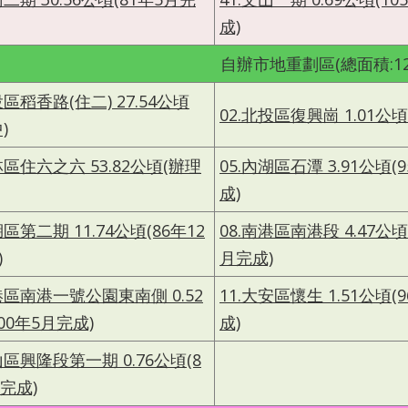
成)
自辦市地重劃區(總面積:120
投區稻香路(住二) 27.54公頃
02.北投區復興崗 1.01公
)
林區住六之六 53.82公頃(辦理
05.內湖區石潭 3.91公頃(
成)
湖區第二期 11.74公頃(86年12
08.南港區南港段 4.47公頃
)
月完成)
港區南港一號公園東南側 0.52
11.大安區懷生 1.51公頃(
00年5月完成)
成)
山區興隆段第一期 0.76公頃(8
完成)