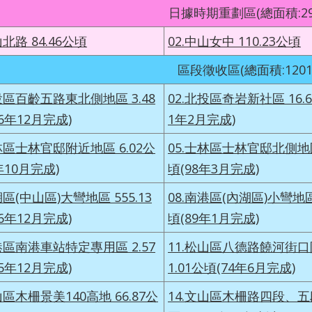
日據時期重劃區(總面積:294
山北路 84.46公頃
02.中山女中 110.23公頃
區段徵收區(總面積:1201
投區百齡五路東北側地區 3.48
02.北投區奇岩新社區 16.6
6年12月完成)
1年2月完成)
林區士林官邸附近地區 6.02公
05.士林區士林官邸北側地區
年10月完成)
頃(98年3月完成)
湖區(中山區)大彎地區 555.13
08.南港區(內湖區)小彎地區 
6年12月完成)
頃(89年1月完成)
港區南港車站特定專用區 2.57
11.松山區八德路饒河街
5年12月完成)
1.01公頃(74年6月完成)
山區木柵景美140高地 66.87公
14.文山區木柵路四段、