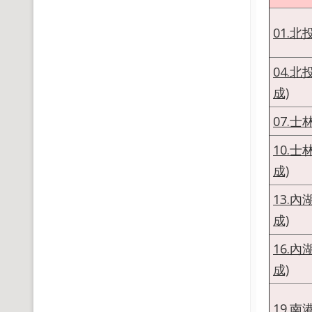
01.北
04.北
成)
07.士
10.士
成)
13.內
成)
16.內
成)
19.南