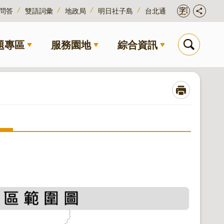
問答
雙語詞彙
地政局
明日社子島
台北通
題專區
服務園地
綜合資訊