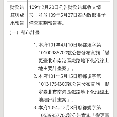
政
財務結
109年2月20日公告財務結算收支情
策
算與成
形，並於109年5月27日奉內政部准予
政
果報告
備查重劃報告書。
府
網
（一）都市計畫
站
資
本府101年4月10日府都規字第
料
開
10100985700號公告發布實施「變
放
更臺北市南港區鐵路地下化沿線土
宣
告
地主要計畫案」。
聯
本府101年5月15日府都規字第
絡
10131754300號公告發布實施「擬
資
訊
定臺北市南港區鐵路地下化沿線土
地細部計畫案」。
本府105年12月8日府都規字第
10539957700號公告實施「變更臺