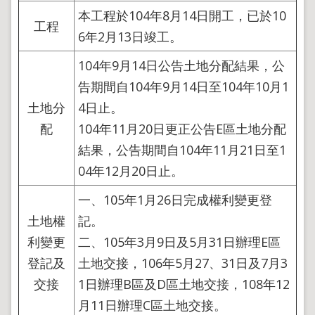
地
本工程於104年8月14日開工，已於10
政
工程
局
6年2月13日竣工。
明
104年9月14日公告土地分配結果，公
日
告期間自104年9月14日至104年10月1
社
子
土地分
4日止。
島
配
104年11月20日更正公告E區土地分配
台
結果，公告期間自104年11月21日至1
北
04年12月20日止。
通
一、105年1月26日完成權利變更登
隱
土地權
記。
私
利變更
二、105年3月9日及5月31日辦理E區
權
及
登記及
土地交接，106年5月27、31日及7月3
資
交接
1日辦理B區及D區土地交接，108年12
訊
安
月11日辦理C區土地交接。
全