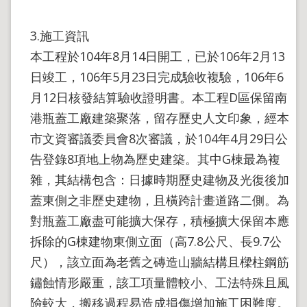
3.施工資訊
本工程於104年8月14日開工，已於106年2月13
日竣工，106年5月23日完成驗收複驗，106年6
月12日核發結算驗收證明書。本工程D區保留南
港瓶蓋工廠建築聚落，留存歷史人文印象，經本
市文資審議委員會8次審議，於104年4月29日公
告登錄8項地上物為歷史建築。其中G棟最為複
雜，其結構包含：日據時期歷史建物及光復後加
蓋東側之非歷史建物，且橫跨計畫道路二側。為
對瓶蓋工廠盡可能擴大保存，積極擴大保留本應
拆除的G棟建物東側立面（高7.8公尺、長9.7公
尺），該立面為老舊之磚造山牆結構且樑柱鋼筋
鏽蝕情形嚴重，該工項量體較小、工法特殊且風
險較大，搬移過程易造成損傷增加施工困難度。