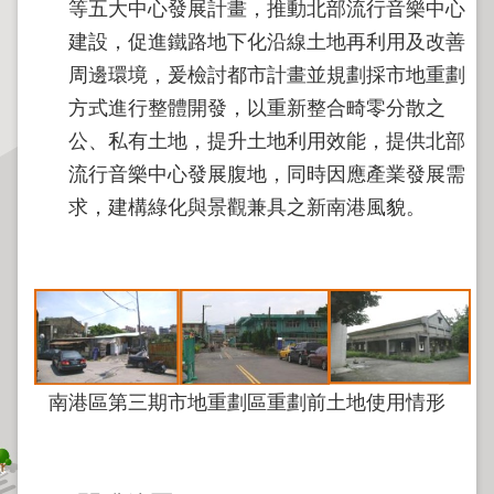
程
等五大中心發展計畫，推動北部流行音樂中心
建設，促進鐵路地下化沿線土地再利用及改善
逕
周邊環境，爰檢討都市計畫並規劃採市地重劃
為
分
方式進行整體開發，以重新整合畸零分散之
割
公、私有土地，提升土地利用效能，提供北部
圖
流行音樂中心發展腹地，同時因應產業發展需
籍
求，建構綠化與景觀兼具之新南港風貌。
成
果
供
應
檔
案
應
南港區第三期市地重劃區重劃前土地使用情形
用
政
府