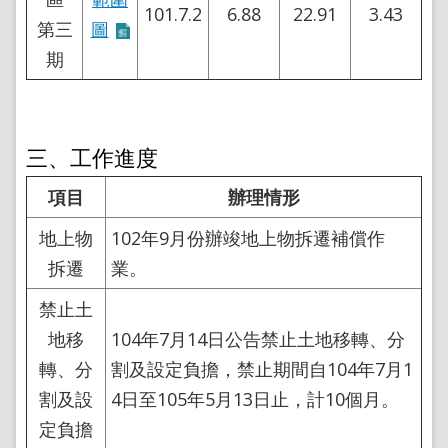
導
101.7.2
6.88
22.91
3.43
覽
第三
圖
期
回
首
頁
English
三、工作進度
陳
情
項目
辦理情形
系
統
地上物
102年9月份辦竣地上物拆遷補償作
地
拆遷
業。
政
問
禁止土
答
地移
104年7月14日公告禁止土地移轉、分
雙
轉、分
割及設定負擔，禁止期間自104年7月1
語
割及設
4日至105年5月13日止，計10個月。
詞
彙
定負擔