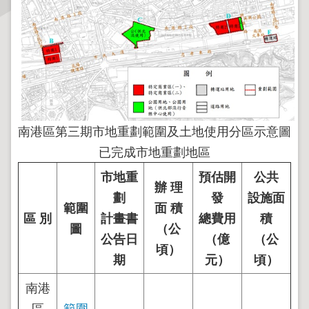
主
題
專
區
服
務
南港區第三期市地重劃範圍及土地使用分區示意圖
園
已完成市地重劃地區
地
市地重
預估開
公共
辦 理
綜
劃
發
設施面
範圍
面 積
合
區 別
計畫書
總費用
積
資
圖
（公
公告日
（億
（公
訊
頃）
期
元）
頃）
網
南港
站
區
範圍