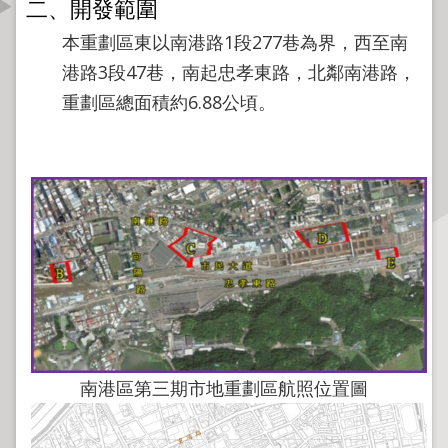
二、開發範圍
資
訊
本重劃區東以南港路1段277巷為界，西至南
公
港路3段47巷，南起忠孝東路，北鄰南港路，
開
重劃區總面積約6.88公頃。
公
告
資
訊
機
關
介
紹
業
南港區第三期市地重劃區航照位置圖
務
資
訊