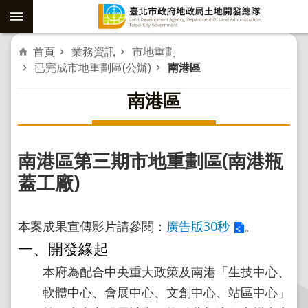
跳到主要內容區塊
進
首頁
業務資訊
市地重劃
已完成市地重劃區(公辦)
南港區
階
南港區
搜
尋
南港區第三期市地重劃區(南港瓶
社
子
蓋工廠)
島
重
本案成果宣傳影片請參閱：
廣告版30秒
。
劃
一、開發緣起
公
本府為配合中央重大政策及南港「生技中心、
共
軟體中心、會展中心、文創中心、站區中心」
工