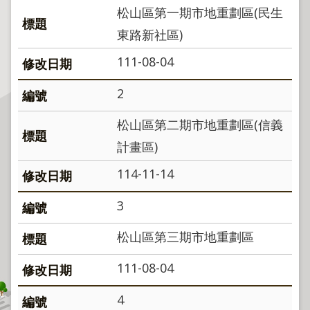
程
松山區第一期市地重劃區(民生
逕
東路新社區)
為
111-08-04
分
割
2
圖
籍
松山區第二期市地重劃區(信義
成
計畫區)
果
供
114-11-14
應
3
檔
案
松山區第三期市地重劃區
應
用
111-08-04
政
4
府