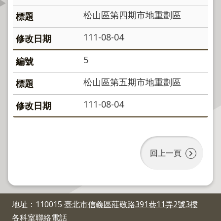
資
松山區第四期市地重劃區
訊
公
111-08-04
開
5
公
告
松山區第五期市地重劃區
資
訊
111-08-04
機
關
介
回上一頁
紹
業
務
地址：110015
臺北市信義區莊敬路391巷11弄2號3樓
資
各科室聯絡電話
訊