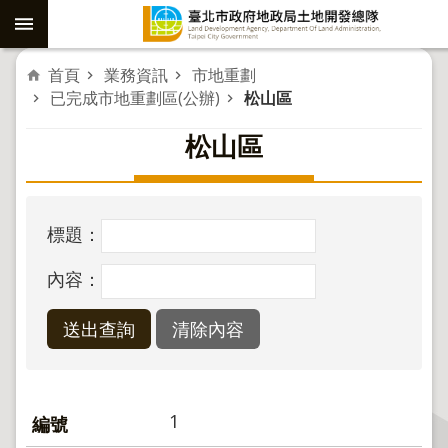
跳到主要內容區塊
進
首頁
業務資訊
市地重劃
已完成市地重劃區(公辦)
松山區
階
松山區
搜
尋
標題：
社
子
內容：
島
重
劃
公
共
1
工