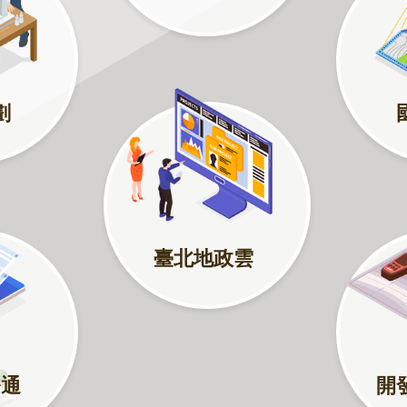
劃
臺北地政雲
務通
開