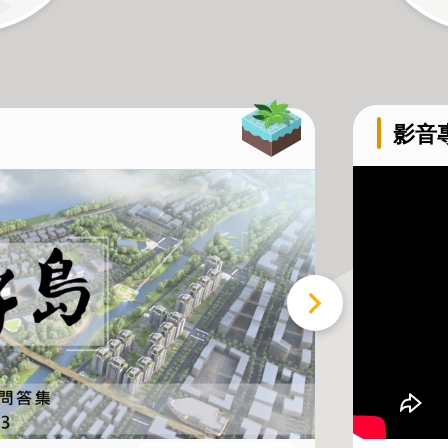
影音
迎接宜居
段徵收專