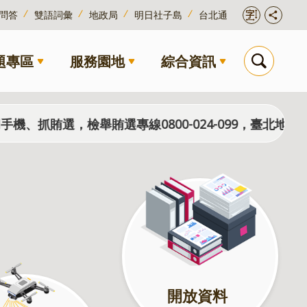
問答
雙語詞彙
地政局
明日社子島
台北通
題專區
服務園地
綜合資訊
賄選，檢舉賄選專線0800-024-099，臺北地檢署、
開放資料