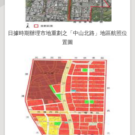
主
題
專
日據時期辦理市地重劃之「中山北路」地區航照位
區
置圖
服
務
園
地
綜
合
資
訊
網
站