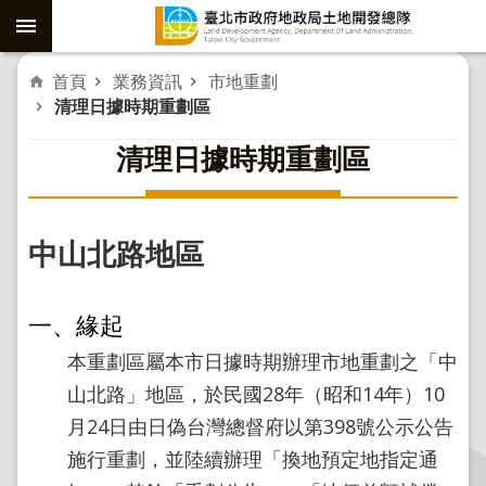
跳到主要內容區塊
進
首頁
業務資訊
市地重劃
清理日據時期重劃區
階
清理日據時期重劃區
搜
尋
中山北路地區
社
子
島
一、緣起
重
本重劃區屬本市日據時期辦理市地重劃之「中
劃
山北路」地區，於民國28年（昭和14年）10
公
月24日由日偽台灣總督府以第398號公示公告
共
施行重劃，並陸續辦理「換地預定地指定通
工