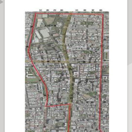
資
訊
公
開
公
告
資
訊
機
關
介
紹
業
務
資
訊