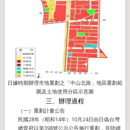
導
覽
回
首
頁
English
陳
情
系
統
地
日據時期辦理市地重劃之「中山北路」地區重劃範
政
問
圍及土地使用分區示意圖
答
三、辦理過程
雙
（一）重劃計畫公告
語
詞
民國28年（昭和14年）10月24日由日偽台灣
彙
總督府以第398號公示公告施行重劃，並陸續