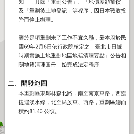
知」，其餘「重劃公告」、「地價差額補償」
程
及「重劃後土地登記」等程序，因日本戰敗投
逕
降而停止辦理。
為
分
割
鑒於是項重劃未了工作不宜久懸，爰本府於民
圖
國69年2月6日依行政院核定之「臺北市日據
籍
時期實施土地重劃地區地籍清理要點」公告相
成
關地籍清理圖冊，始完成法定程序。
果
供
應
二、開發範圍
檔
本重劃區東鄰林森北路，南至南京東路，西臨
案
捷運淡水線，北至民族東、西路，重劃區總面
應
積約81.46 公頃。
用
政
府