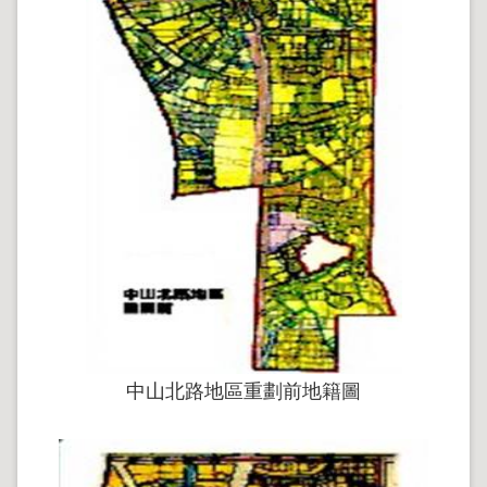
政
策
政
府
網
站
資
料
開
放
宣
告
聯
絡
資
訊
中山北路地區重劃前地籍圖