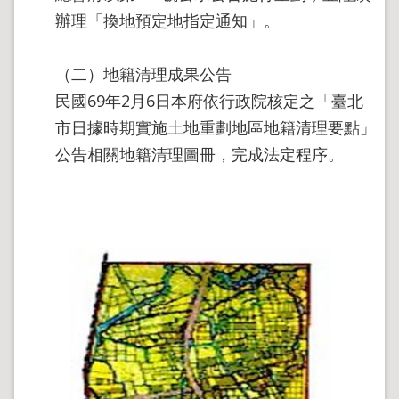
地
辦理「換地預定地指定通知」。
政
局
（二）地籍清理成果公告
明
日
民國69年2月6日本府依行政院核定之「臺北
社
市日據時期實施土地重劃地區地籍清理要點」
子
島
公告相關地籍清理圖冊，完成法定程序。
台
北
通
隱
私
權
及
資
訊
安
全