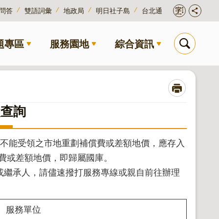
問答
雙語詞彙
地政局
明日社子島
台北通
題專區
服務園地
綜合資訊
款查詢
或不能受領之市地重劃補償費或差額地價，應存入
償費或差額地價，即歸屬國庫。
或繼承人，請儘速撥打服務專線或親自前往辦理
服務單位