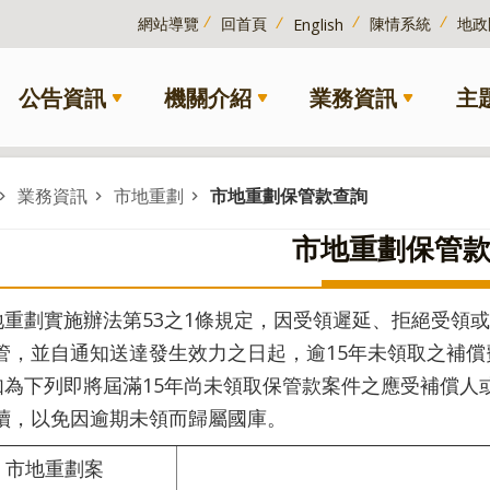
網站導覽
回首頁
陳情系統
地政
English
公告資訊
機關介紹
業務資訊
主
業務資訊
市地重劃
市地重劃保管款查詢
市地重劃保管
地重劃實施辦法第53之1條規定，因受領遲延、拒絕受領
管，並自通知送達發生效力之日起，逾15年未領取之補
如為下列即將屆滿15年尚未領取保管款案件之應受補償人
續，以免因逾期未領而歸屬國庫。
市地重劃案