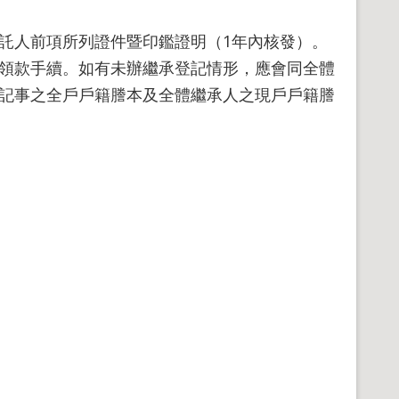
託人前項所列證件暨印鑑證明（1年內核發）。
領款手續。如有未辦繼承登記情形，應會同全體
記事之全戶戶籍謄本及全體繼承人之現戶戶籍謄