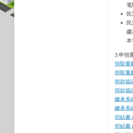
電
民
民
繼
本
3.申
領取重
領取重
領款協議
領款協議
繼承系統
繼承系統
切結書.
切結書.