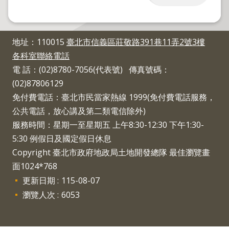
程
逕
為
地址：110015
臺北市信義區莊敬路391巷11弄2號3樓
分
各科室聯絡電話
割
電 話：(02)8780-7056(代表號) 傳真號碼：
圖
(02)87806129
籍
免付費電話：臺北市民當家熱線 1999(免付費電話服務，
成
公共電話，放心講及第二類電信除外)
果
服務時間：星期一至星期五 上午8:30-12:30 下午1:30-
供
應
5:30 例假日及國定假日休息
Copyright 臺北市政府地政局土地開發總隊 最佳瀏覽畫
檔
面1024*768
案
更新日期
115-08-07
應
用
瀏覽人次
6053
政
府