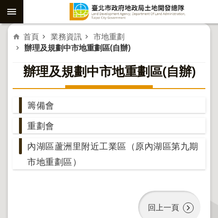
跳到主要內容區塊
進
首頁
業務資訊
市地重劃
辦理及規劃中市地重劃區(自辦)
階
辦理及規劃中市地重劃區(自辦)
搜
尋
籌備會
社
重劃會
子
島
內湖區蘆洲里附近工業區（原內湖區第九期
重
市地重劃區）
劃
公
共
回上一頁
工