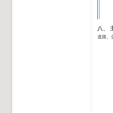
八、 
道路、