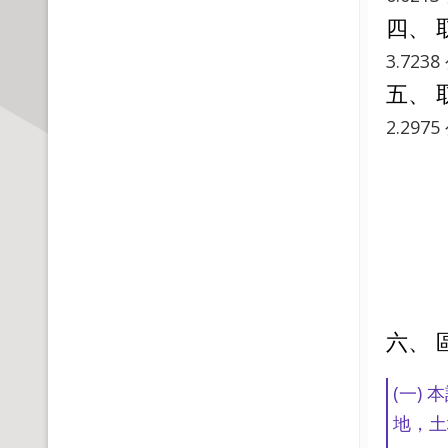
四、
3.723
五、 
2.297
六、 
(一)
地，土