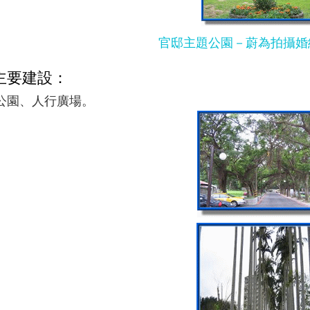
官邸主題公園－蔚為拍攝婚
主要建設：
公園、人行廣場。