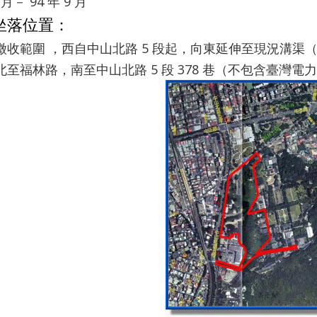
 月－ 94 年 9 月
坐落位置：
徵收範圍 ，西自中山北路 5 段起，向東延伸至現況溝
北至福林路，南至中山北路 5 段 378 巷（不包含臺灣