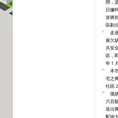
間，是
日據時
並將郊
區劃分
走過
展欠
共安
區，
年 
本市
宅之
社區
後續
六百
造出
配地