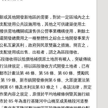
新或其他開發新地區的需要，對於一定區域內之土
支配使用公共設施用地，其他之可供建築使用土
撥供需地機關或讓售供公營事業機構使用，剩餘土
還開發總費用之一種整體性之綜合土地開發事業方
公私互蒙其利，政府與民眾雙贏之措施。簡言之，
支配使用或出售、出租者，謂之為區段徵收。
規定區段徵收得以抵價地補償原土地所有權人，突破傳統
行法律規定，得以區段徵收方式開發土地者，已有
市計畫法第 48 條、第 58 條、第 60 條、獎勵民
第 19 條、新市鎮開發條例第 6 條、大眾捷運法第
第 61 條及水利法第 83 條之 1 ，各該法律，所定
作業內容之規定，原僅於平均地權條例暨其施行細
於 85 年為進行基隆河中山橋至成美橋段河道整
「臺北市基隆河整治地區區段徵收抵價地抽籤分配