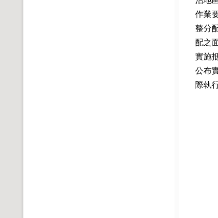
作業
整分
配之
實施抵
公布實
際執