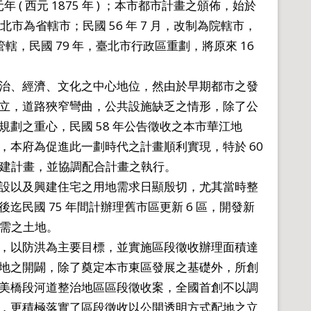
 ( 西元 1875 年 ) ；本市都市計畫之頒佈，始於
臺北市為省轄市；民國 56 年 7 月，改制為院轄市，
管轄，民國 79 年，臺北市行政區重劃，將原來 16
治、經濟、文化之中心地位，然由於早期都市之發
立，道路狹窄彎曲，公共設施缺乏之情形，除了公
劃之重心，民國 58 年公告徵收之本市華江地
本府為促進此一劃時代之計畫順利實現，特於 60
重建計畫，並協調配合計畫之執行。
設以及興建住宅之用地需求日顯殷切，尤其當時整
民國 75 年間計辦理舊市區更新 6 區，開發新
所需之土地。
，以防洪為主要目標，並實施區段徵收辦理面積達
地之開闢，除了奠定本市東區發展之基礎外，所創
美橋段河道整治地區區段徵收案，全國首創不以調
，更積極落實了區段徵收以公開透明方式配地之立