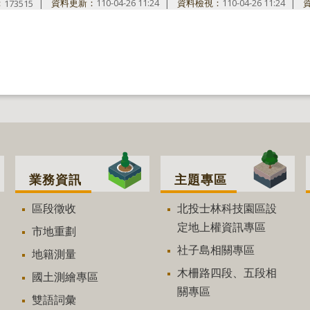
：
資料更新：
110-04-26 11:24
資料檢視：
110-04-26 11:24
173515
業務資訊
主題專區
區段徵收
北投士林科技園區設
定地上權資訊專區
市地重劃
社子島相關專區
地籍測量
木柵路四段、五段相
國土測繪專區
關專區
雙語詞彙