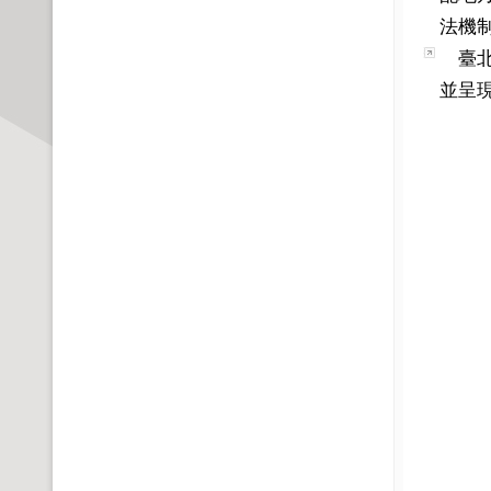
法機
臺北市
並呈