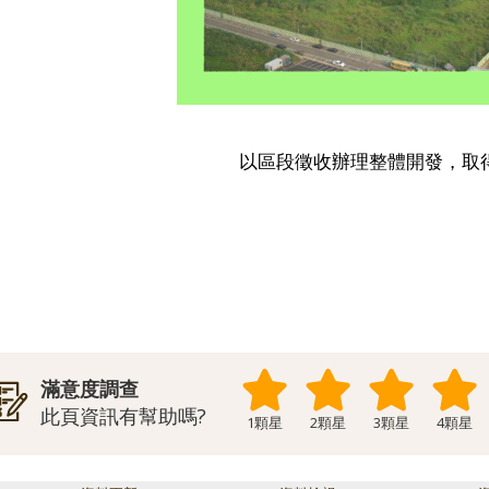
以區段徵收辦理整體開發，取
滿意度調查
此頁資訊有幫助嗎?
1顆星
2顆星
3顆星
4顆星