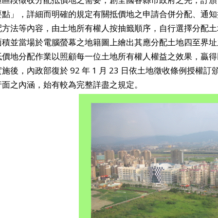
要點」，詳細而明確的規定有關抵價地之申請合併分配、通知
配方法等內容，由土地所有權人按抽籤順序，自行選擇分配土
面積並當場於電腦螢幕之地籍圖上繪出其應分配土地四至界址
價地分配作業以照顧每一位土地所有權人權益之效果，贏得民眾之
施後，內政部復於 92 年 1 月 23 日依土地徵收條例
行面之內涵，始有較為完整詳盡之規定。