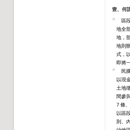
壹、何
區段
地全
地，
地則
式，
即將
民國 
以現
土地徵
間參與
7 條
以區
則、
治地