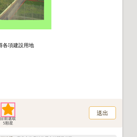
得各項建設用地
5顆星