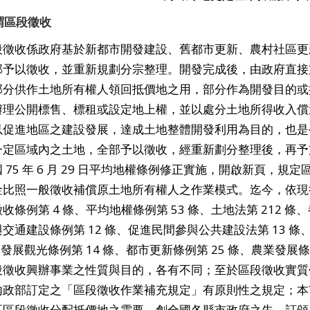
謂區段徵收
徵收係政府基於新都市開發建設、舊都市更新、農村社區更
部予以徵收，並重新規劃分宗整理。開發完成後，由政府直接
部分供作土地所有權人領回抵價地之用，部分作為開發目的或
辦理公開標售、標租或設定地上權，並以處分土地所得收入償
以促進地區之建設發展，達成土地整體開發利用為目的，也是
一定區域內之土地，全部予以徵收，經重新劃分整理後，再予
75 年 6 月 29 日平均地權條例修正實施，開啟新頁，
金比照一般徵收補償原土地所有權人之作業模式。迄今，依現
收條例第 4 條、平均地權條例第 53 條、土地法第 212 條、都
交通建設條例第 12 條、促進民間參與公共建設法第 13 條、
、發展觀光條例第 14 條、都市更新條例第 25 條、農業發展條例
段徵收興辦事業之性質與目的，各有不同；至於區段徵收實質
內政部訂定之「區段徵收作業補充規定」有原則性之規定；本市
區區段徵收分配抵價地之需要，創全國各縣市政府之先，訂頒