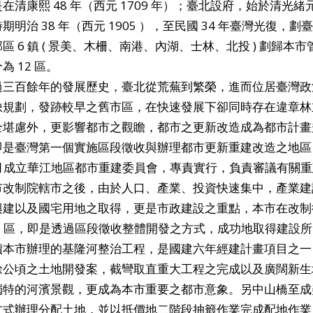
在清康熙 48 年（西元 1709 年）；臺北設府，始於清光緒元年
期明治 38 年（西元 1905 ），至民國 34 年臺灣光復，劃
區 6 鎮 ( 景美、木柵、南港、內湖、士林、北投 ) 劃歸本市
為 12 區。
三百餘年的發展歷史，臺北從荒蕪到繁榮，進而位居臺灣政
缺規劃，發跡較早之舊市區，在快速發展下卻同時存在違章林
全堪慮外，更影響都市之觀瞻，都市之更新改造成為都市計畫規
即是臺灣第一個實施區段徵收與辦理都市更新重建改造之地區，
1 月成立華江地區都市重建委員會，專責實行，負責審議有關
改制院轄市之後，由於人口、產業、投資快速集中，產業建
興建以及國宅用地之取得，更是市政建設之重點，本市在改制後迄
 2 區，即是透過區段徵收整體開發之方式，成功地取得建設
本市辦理的基隆河整治工程，是國建六年經建計畫項目之一
餘公頃之土地開發案，截彎取直重大工程之完成以及廣闊新生
獨特的河濱景觀，更成為本市重要之都市意象。另中山橋至成
方式辦理分配土地，並以抵價地二階段抽籤作業完成配地作業